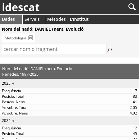
idescat
Dades
Serveis
Mètodes
L'Institut
Nom del nadó: DANIEL (nen). Evolució
Metodologia
Nom del nadó: DANIEL (nen). Evolució
Penedès. 1997-2025
2025
7
83
41
2,05
4,02
2024
12
45