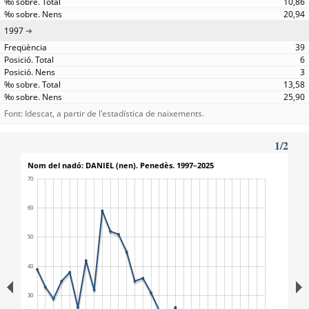
10,86
20,94
1997
39
6
3
13,58
25,90
Font: Idescat, a partir de l'estadística de naixements.