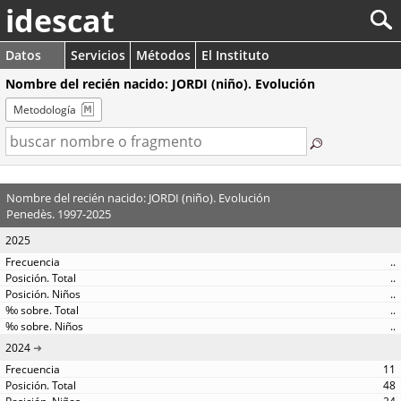
idescat
Datos
Servicios
Métodos
El Instituto
Nombre del recién nacido: JORDI (niño). Evolución
Metodología
Nombre del recién nacido: JORDI (niño). Evolución
Penedès. 1997-2025
2025
..
..
..
..
..
2024
11
48