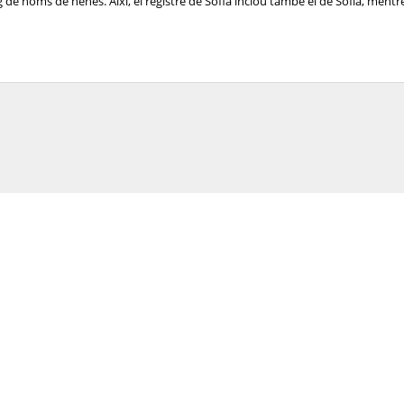
de noms de nenes. Així, el registre de Sofia inclou també el de Sofía, mentre