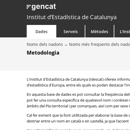
Institut d’Estadística de Catalunya
Dades
Serveis
Mètodes
L'Ins
Noms dels nadons
Noms més freqüents dels nad
Metodologia
L'Institut d'Estadística de Catalunya (Idescat) ofereix info
d'estadística d'Europa, entre els quals es poden destacar l'Inst
En aquesta base de dades es pot consultar la freqüència del
pot fer una consulta específica de qualsevol nom i conèixer-n
àmbits del Pla territorial i per comarques, així com per sexe
Cal fer esment que la font utilitzada per elaborar la base d
destriar entre un nom en català o en castellà, ja que l'accent