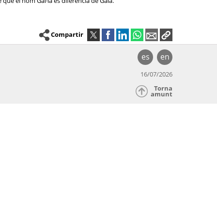
 que el nom Gal·la es diferencia de Gala.
Compartir
es
en
16/07/2026
Torna
amunt