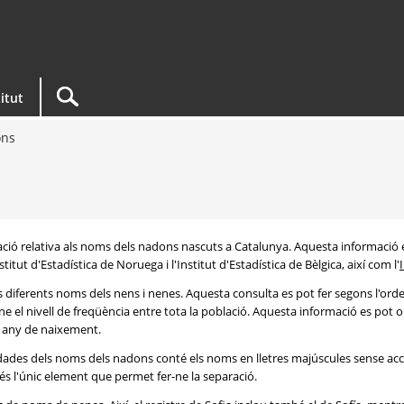
titut
ons
rmació relativa als noms dels nadons nascuts a Catalunya. Aquesta informació 
itut d'Estadística de Noruega i l'Institut d'Estadística de Bèlgica, així com l'
s diferents noms dels nens i nenes. Aquesta consulta es pot fer segons l'or
e el nivell de freqüència entre tota la població. Aquesta informació es pot o
 i any de naixement.
e dades dels noms dels nadons conté els noms en lletres majúscules sense acc
 és l'únic element que permet fer-ne la separació.