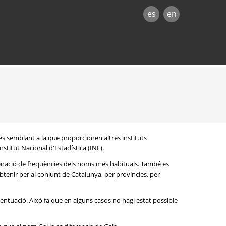
es
en
és semblant a la que proporcionen altres instituts
Institut Nacional d'Estadística
(INE).
denació de freqüències dels noms més habituals. També es
btenir per al conjunt de Catalunya, per províncies, per
entuació. Això fa que en alguns casos no hagi estat possible