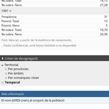
14,15
27,28
1997
31
12
5
10,79
20,58
Font: Idescat, a partir de l'estadística de naixements.
.. Dada confidencial, amb baixa fiabilitat o no disponible
Criteri de desagregació
Territorial
Per províncies
Per àmbits
Per comarques i Aran
Temporal
Més informació
El nom JORDI (nen) al conjunt de la població