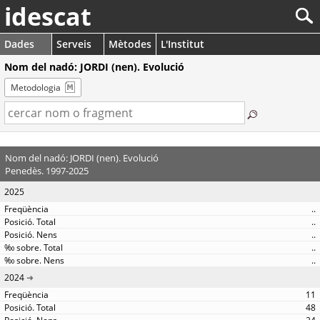
idescat
Dades
Serveis
Mètodes
L'Institut
Nom del nadó: JORDI (nen). Evolució
Metodologia
Nom del nadó: JORDI (nen). Evolució
Penedès. 1997-2025
2025
..
..
..
..
..
2024
11
48