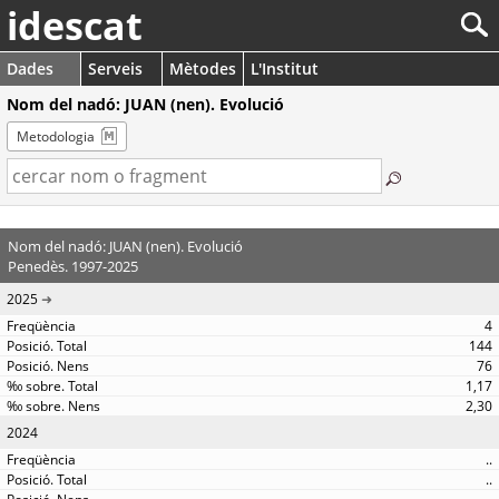
idescat
Dades
Serveis
Mètodes
L'Institut
Nom del nadó: JUAN (nen). Evolució
Metodologia
Nom del nadó: JUAN (nen). Evolució
Penedès. 1997-2025
2025
4
144
76
1,17
2,30
2024
..
..