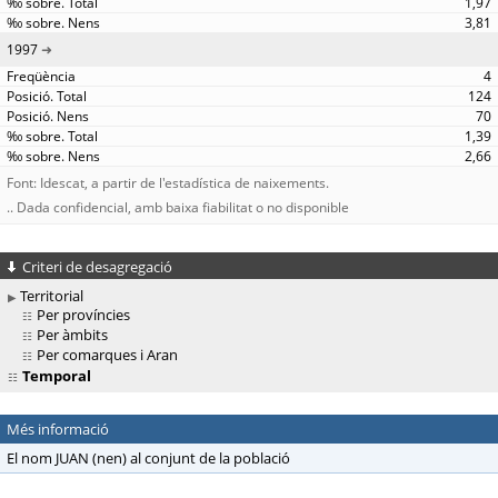
1,97
3,81
1997
4
124
70
1,39
2,66
Font: Idescat, a partir de l'estadística de naixements.
.. Dada confidencial, amb baixa fiabilitat o no disponible
Criteri de desagregació
Territorial
Per províncies
Per àmbits
Per comarques i Aran
Temporal
Més informació
El nom JUAN (nen) al conjunt de la població