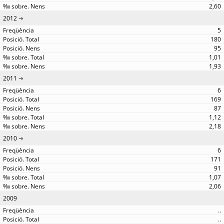
2,60
2012
5
180
95
1,01
1,93
2011
6
169
87
1,12
2,18
2010
6
171
91
1,07
2,06
2009
..
..