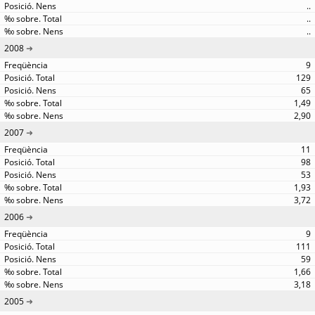
..
..
..
2008
9
129
65
1,49
2,90
2007
11
98
53
1,93
3,72
2006
9
111
59
1,66
3,18
2005