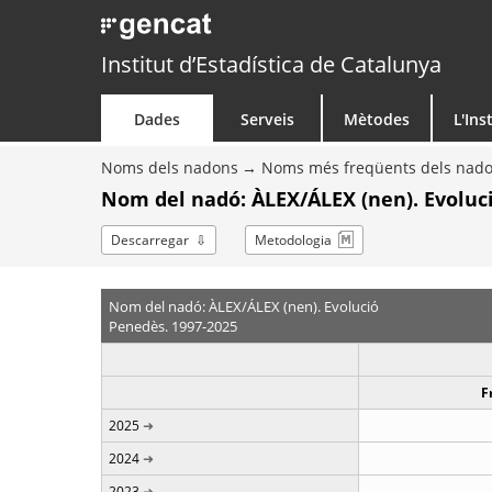
Institut d’Estadística de Catalunya
Dades
Serveis
Mètodes
L'Ins
Noms dels nadons
Noms més freqüents dels nad
Nom del nadó: ÀLEX/ÁLEX (nen). Evoluc
Descarregar
Metodologia
Nom del nadó: ÀLEX/ÁLEX (nen). Evolució
Penedès. 1997-2025
F
2025
2024
2023