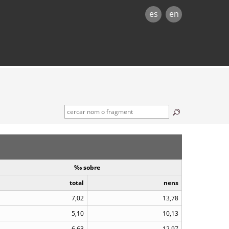
es
en
‰ sobre
total
nens
7,02
13,78
5,10
10,13
6,63
12,97