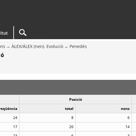
titut
ons
ÀLEX/ÁLEX (nen). Evolució
Penedès
ió
Posició
reqüència
total
nens
24
8
6
17
26
14
23
6
3