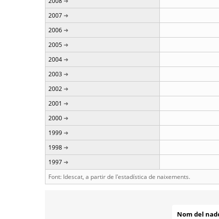
2008
2007
2006
2005
2004
2003
2002
2001
2000
1999
1998
1997
Font: Idescat, a partir de l'estadística de naixements.