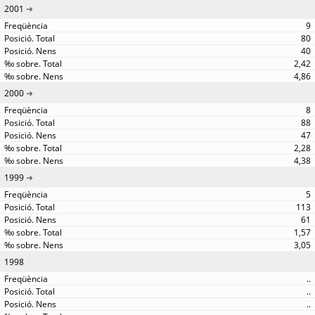
2001
9
80
40
2,42
4,86
2000
8
88
47
2,28
4,38
1999
5
113
61
1,57
3,05
1998
..
..
..