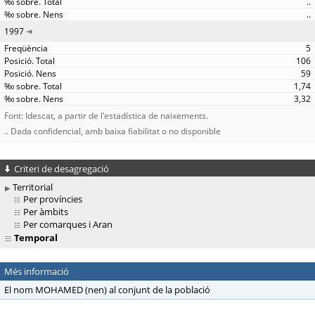
..
..
1997
5
106
59
1,74
3,32
Font: Idescat, a partir de l'estadística de naixements.
.. Dada confidencial, amb baixa fiabilitat o no disponible
Criteri de desagregació
Territorial
Per províncies
Per àmbits
Per comarques i Aran
Temporal
Més informació
El nom MOHAMED (nen) al conjunt de la població