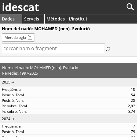
idescat
Dades
Serveis
Mètodes
L'Institut
Nom del nadó: MOHAMED (nen). Evolució
Metodologia
Nom del nadó: MOHAMED (nen). Evolució
Penedès. 1997-2025
2025
10
54
28
2,92
5,74
2024
7
79