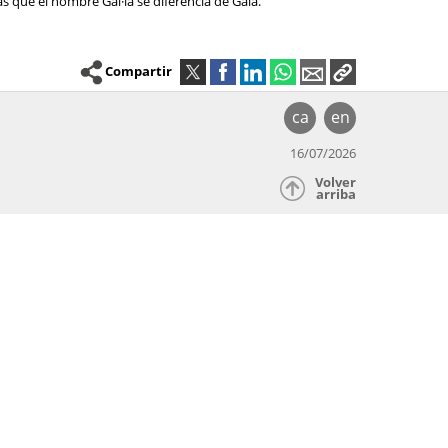
as que el nombre Gal·la se diferencia de Gala.
Compartir
ca
en
16/07/2026
Volver
arriba