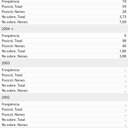
19
59
28
3,73
7,69
2004
9
98
40
1,86
3,88
2003
..
..
..
..
..
2002
..
..
..
..
..