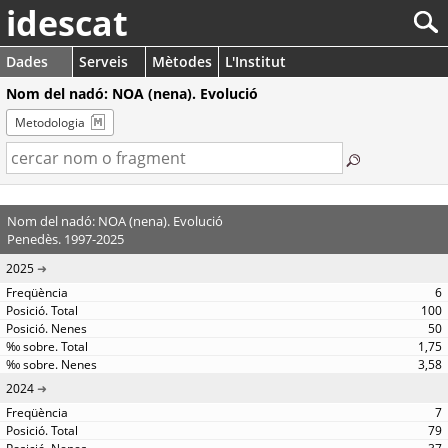
idescat
Dades
Serveis
Mètodes
L'Institut
Nom del nadó: NOA (nena). Evolució
Metodologia
Nom del nadó: NOA (nena). Evolució
Penedès. 1997-2025
2025
6
100
50
1,75
3,58
2024
7
79