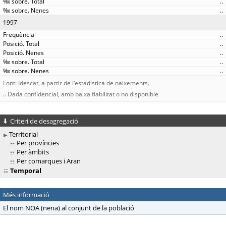
..
..
1997
..
..
..
..
..
Font: Idescat, a partir de l'estadística de naixements.
.. Dada confidencial, amb baixa fiabilitat o no disponible
Criteri de desagregació
Territorial
Per províncies
Per àmbits
Per comarques i Aran
Temporal
Més informació
El nom NOA (nena) al conjunt de la població