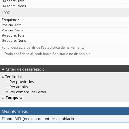
..
..
1997
..
..
..
..
..
Font: Idescat, a partir de l'estadística de naixements.
.. Dada confidencial, amb baixa fiabilitat o no disponible
Criteri de desagregació
Territorial
Per províncies
Per àmbits
Per comarques i Aran
Temporal
Més informació
El nom BIEL (nen) al conjunt de la població