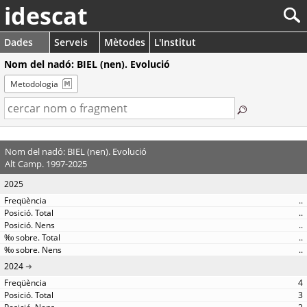
idescat
Dades
Serveis
Mètodes
L'Institut
Nom del nadó: BIEL (nen). Evolució
Metodologia
Nom del nadó: BIEL (nen). Evolució
Alt Camp. 1997-2025
2025
..
..
..
..
..
2024
4
3