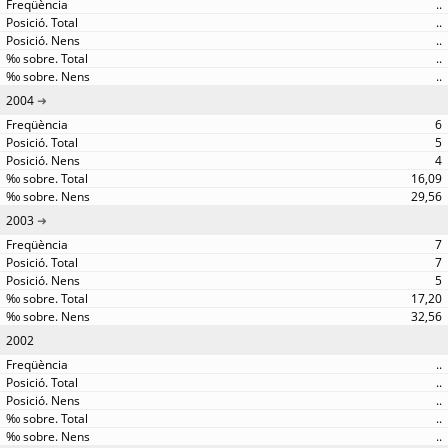
..
..
..
..
..
2004
6
5
4
16,09
29,56
2003
7
7
5
17,20
32,56
2002
..
..
..
..
..