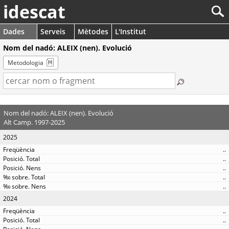
idescat
Dades
Serveis
Mètodes
L'Institut
Nom del nadó: ALEIX (nen). Evolució
Metodologia
Nom del nadó: ALEIX (nen). Evolució
Alt Camp. 1997-2025
2025
..
..
..
..
..
2024
..
..