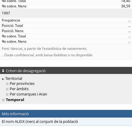
18,40
36,59
1997
..
..
..
..
..
Font: Idescat, a partir de l'estadística de naixements.
.. Dada confidencial, amb baixa fiabilitat o no disponible
Criteri de desagregació
Territorial
Per províncies
Per àmbits
Per comarques i Aran
Temporal
Més informació
El nom ALEIX (nen) al conjunt de la població