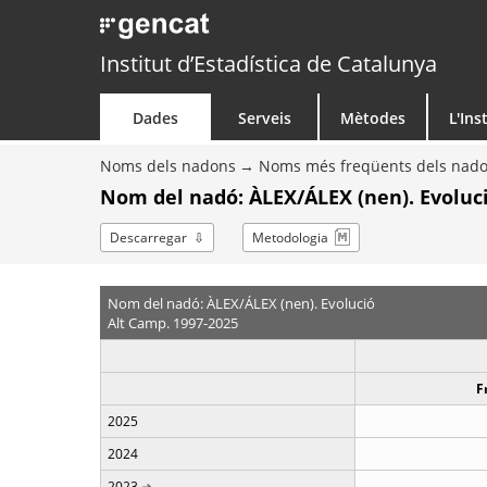
Institut d’Estadística de Catalunya
Dades
Serveis
Mètodes
L'Ins
Noms dels nadons
Noms més freqüents dels nad
Nom del nadó: ÀLEX/ÁLEX (nen). Evoluc
Descarregar
Metodologia
Nom del nadó: ÀLEX/ÁLEX (nen). Evolució
Alt Camp. 1997-2025
F
2025
2024
2023