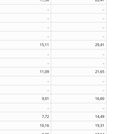
..
..
..
..
..
..
..
..
15,11
29,41
..
..
..
..
11,09
21,65
..
..
..
..
9,01
16,60
..
..
7,72
14,49
10,16
19,31