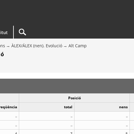
titut
ons
ÀLEX/ÁLEX (nen). Evolució
Alt Camp
ió
Posició
reqüència
total
nens
..
..
..
..
..
..
4
7
5