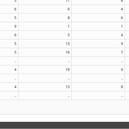
5
11
6
6
6
4
5
8
6
9
1
1
6
5
4
5
13
9
5
16
7
..
..
..
4
19
9
..
..
..
4
13
8
..
..
..