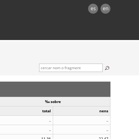
es
en
‰ sobre
total
nens
..
..
..
..
11,36
22,47