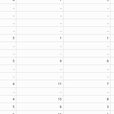
..
..
..
..
..
..
..
..
..
..
..
..
5
1
1
..
..
..
..
..
..
5
9
6
..
..
..
..
..
..
4
11
7
..
..
..
4
15
8
5
6
3