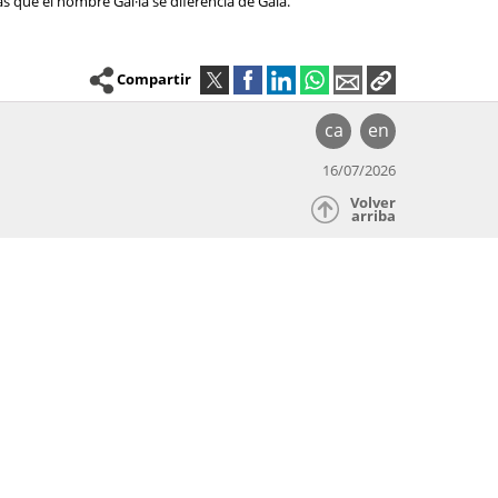
as que el nombre Gal·la se diferencia de Gala.
Compartir
ca
en
16/07/2026
Volver
arriba