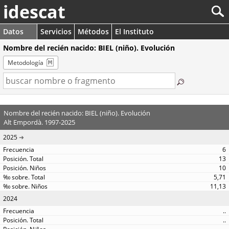
idescat
Datos
Servicios
Métodos
El Instituto
Nombre del recién nacido: BIEL (niño). Evolución
Metodología
Nombre del recién nacido: BIEL (niño). Evolución
Alt Empordà. 1997-2025
2025
6
13
10
5,71
11,13
2024
..
..