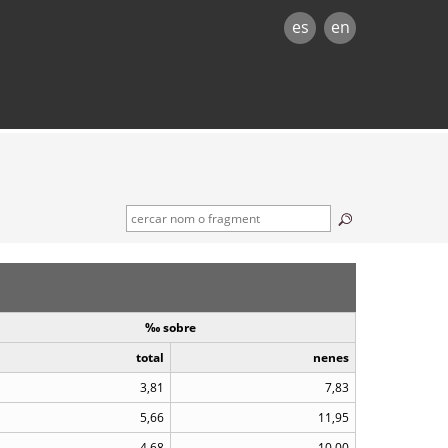
es
en
‰ sobre
total
nenes
3,81
7,83
5,66
11,95
4,68
10,00