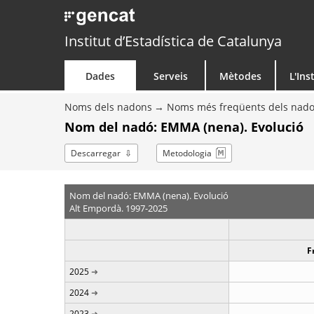
Institut d’Estadística de Catalunya
Dades
Serveis
Mètodes
L'Ins
Noms dels nadons
Noms més freqüents dels nad
Nom del nadó: EMMA (nena). Evolució
Descarregar
Metodologia
Nom del nadó: EMMA (nena). Evolució
Alt Empordà. 1997-2025
F
2025
2024
2023