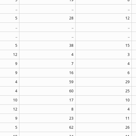
..
..
..
5
28
12
..
..
..
..
..
..
5
38
15
12
4
3
9
7
4
9
16
6
4
59
29
4
60
25
10
17
10
12
8
4
9
23
11
5
62
26