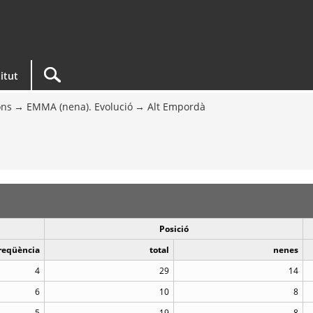
titut
ons
EMMA (nena). Evolució
Alt Empordà
Posició
reqüència
total
nenes
4
29
14
6
10
8
5
19
8