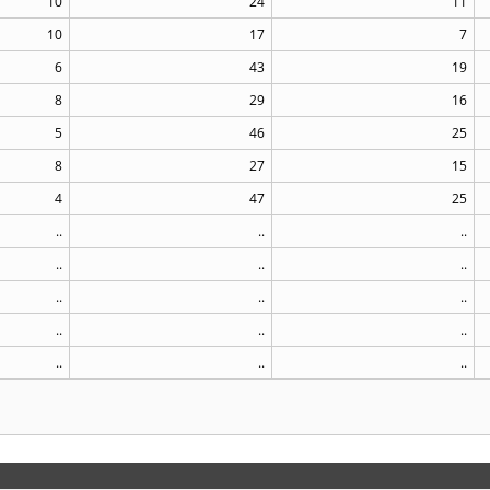
10
24
11
10
17
7
6
43
19
8
29
16
5
46
25
8
27
15
4
47
25
..
..
..
..
..
..
..
..
..
..
..
..
..
..
..