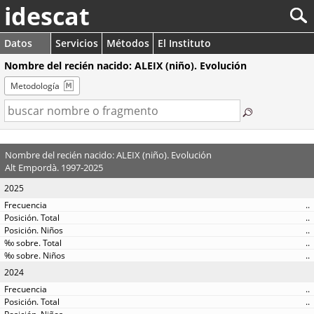
idescat
Datos
Servicios
Métodos
El Instituto
Nombre del recién nacido: ALEIX (niño). Evolución
Metodología
Nombre del recién nacido: ALEIX (niño). Evolución
Alt Empordà. 1997-2025
2025
..
..
..
..
..
2024
..
..