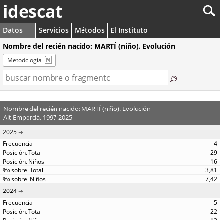
idescat
Datos
Servicios
Métodos
El Instituto
Nombre del recién nacido: MARTÍ (niño). Evolución
Metodología
Nombre del recién nacido: MARTÍ (niño). Evolución
Alt Empordà. 1997-2025
2025
4
29
16
3,81
7,42
2024
5
22