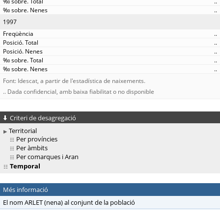
..
..
1997
..
..
..
..
..
Font: Idescat, a partir de l'estadística de naixements.
.. Dada confidencial, amb baixa fiabilitat o no disponible
Criteri de desagregació
Territorial
Per províncies
Per àmbits
Per comarques i Aran
Temporal
Més informació
El nom ARLET (nena) al conjunt de la població