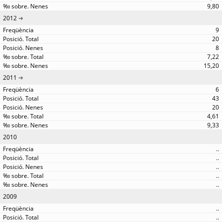
9,80
2012
9
20
8
7,22
15,20
2011
6
43
20
4,61
9,33
2010
..
..
..
..
..
2009
..
..