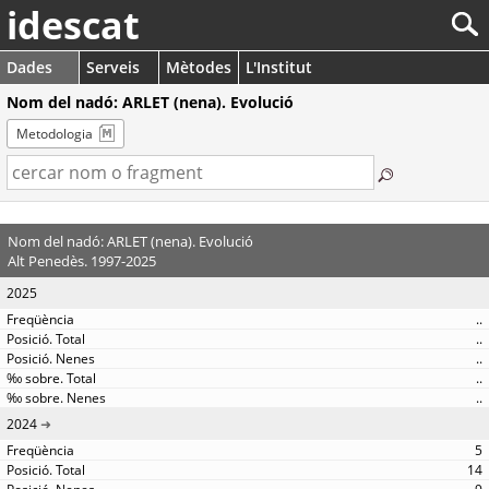
idescat
Dades
Serveis
Mètodes
L'Institut
Nom del nadó: ARLET (nena). Evolució
Metodologia
Nom del nadó: ARLET (nena). Evolució
Alt Penedès. 1997-2025
2025
..
..
..
..
..
2024
5
14