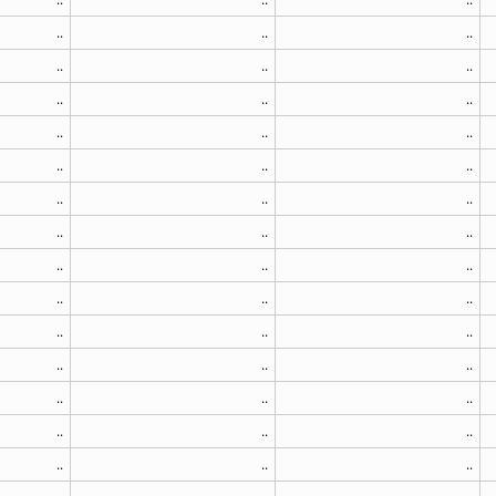
..
..
..
..
..
..
..
..
..
..
..
..
..
..
..
..
..
..
..
..
..
..
..
..
..
..
..
..
..
..
..
..
..
..
..
..
..
..
..
..
..
..