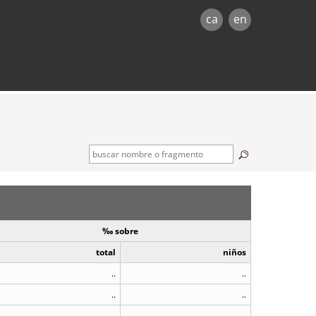
ca
en
‰ sobre
total
niños
..
..
..
..
..
..