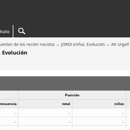
tituto
entes de los recién nacidos
JORDI (niño). Evolución
Alt Urgell
. Evolución
Posición
recuencia
total
niños
..
..
..
..
..
..
..
..
..