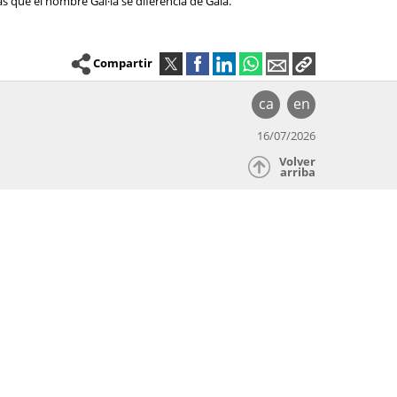
as que el nombre Gal·la se diferencia de Gala.
Compartir
ca
en
16/07/2026
Volver
arriba