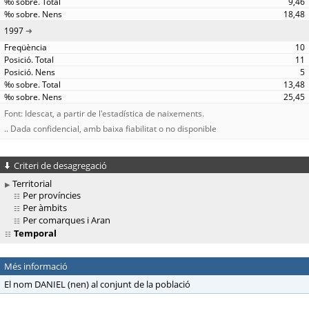
9,46
18,48
1997
10
11
5
13,48
25,45
Font: Idescat, a partir de l'estadística de naixements.
.. Dada confidencial, amb baixa fiabilitat o no disponible
Criteri de desagregació
Territorial
Per províncies
Per àmbits
Per comarques i Aran
Temporal
Més informació
El nom DANIEL (nen) al conjunt de la població