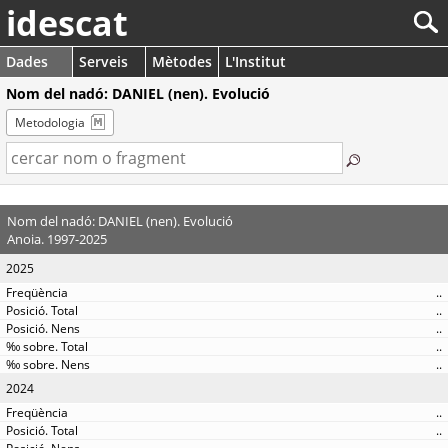
idescat
Dades
Serveis
Mètodes
L'Institut
Nom del nadó: DANIEL (nen). Evolució
Metodologia
Nom del nadó: DANIEL (nen). Evolució
Anoia. 1997-2025
2025
..
..
..
..
..
2024
..
..