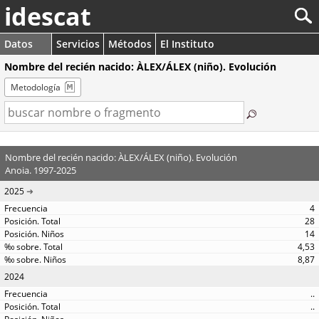
idescat
Datos
Servicios
Métodos
El Instituto
Nombre del recién nacido: ÀLEX/ÁLEX (niño). Evolución
Metodología
Nombre del recién nacido: ÀLEX/ÁLEX (niño). Evolución
Anoia. 1997-2025
2025
4
28
14
4,53
8,87
2024
..
..