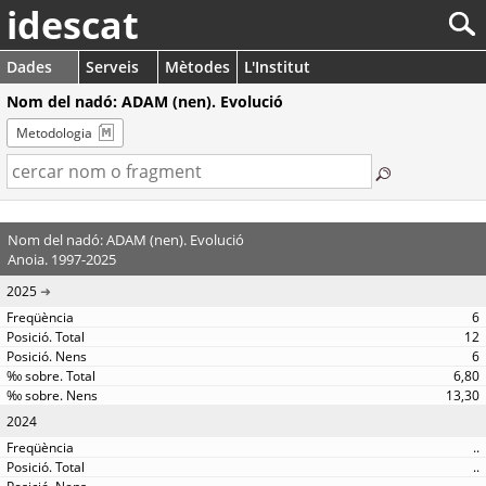
idescat
Dades
Serveis
Mètodes
L'Institut
Nom del nadó: ADAM (nen). Evolució
Metodologia
Nom del nadó: ADAM (nen). Evolució
Anoia. 1997-2025
2025
6
12
6
6,80
13,30
2024
..
..