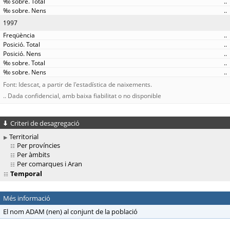
..
..
1997
..
..
..
..
..
Font: Idescat, a partir de l'estadística de naixements.
.. Dada confidencial, amb baixa fiabilitat o no disponible
Criteri de desagregació
Territorial
Per províncies
Per àmbits
Per comarques i Aran
Temporal
Més informació
El nom ADAM (nen) al conjunt de la població