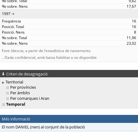
9,62
17,67
1997
16
16
8
11,96
23,02
Font: Idescat, a partir de l'estadística de naixements.
.. Dada confidencial, amb baixa fiabilitat o no disponible
Criteri de desagregació
Territorial
Per províncies
Per àmbits
Per comarques i Aran
Temporal
Més informació
El nom DANIEL (nen) al conjunt de la població