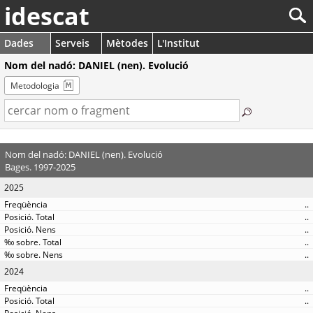
idescat
Dades
Serveis
Mètodes
L'Institut
Nom del nadó: DANIEL (nen). Evolució
Metodologia
Nom del nadó: DANIEL (nen). Evolució
Bages. 1997-2025
2025
..
..
..
..
..
2024
..
..