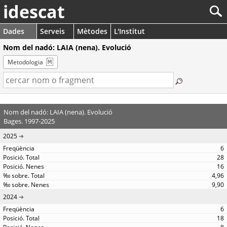
idescat
Dades
Serveis
Mètodes
L'Institut
Nom del nadó: LAIA (nena). Evolució
Metodologia
Nom del nadó: LAIA (nena). Evolució
Bages. 1997-2025
2025
6
28
16
4,96
9,90
2024
6
18