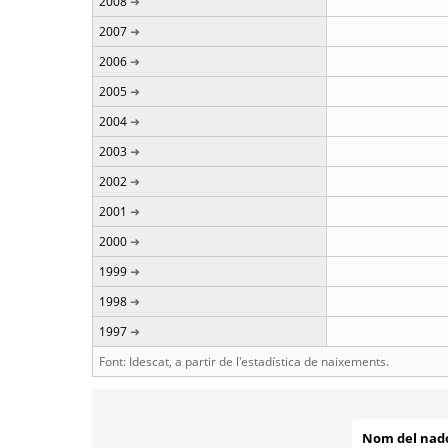
2008
2007
2006
2005
2004
2003
2002
2001
2000
1999
1998
1997
Font: Idescat, a partir de l'estadística de naixements.