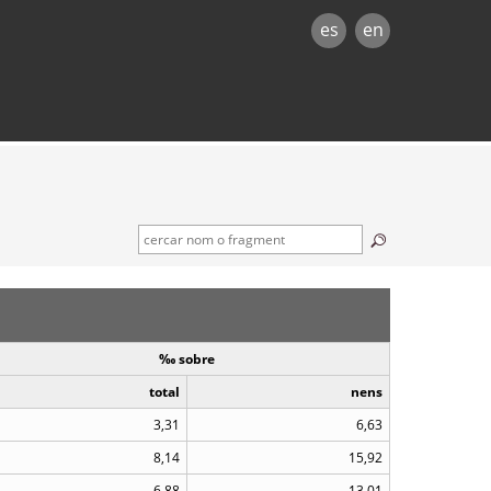
es
en
‰ sobre
total
nens
3,31
6,63
8,14
15,92
6,88
13,01