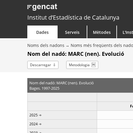
Institut d’Estadística de Catalunya
Dades
Serveis
Mètodes
L'Ins
Noms dels nadons
Noms més freqüents dels nad
Nom del nadó: MARC (nen). Evolució
Descarregar
Metodologia
Nom del nadó: MARC (nen). Evolució
Bages. 1997-2025
F
2025
2024
2023