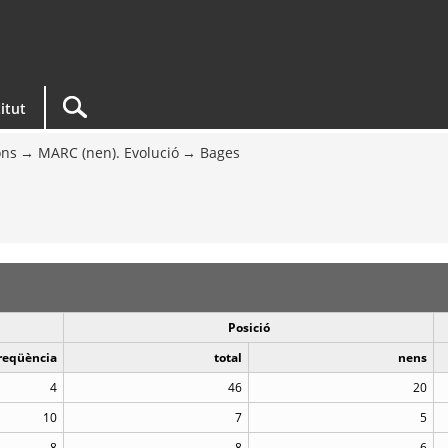
titut
ons
MARC (nen). Evolució
Bages
Posició
reqüència
total
nens
4
46
20
10
7
5
8
8
6