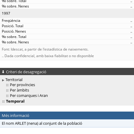
..
..
1997
..
..
..
..
..
Font: Idescat, a partir de l'estadística de naixements.
.. Dada confidencial, amb baixa fiabilitat o no disponible
Criteri de desagregació
Territorial
Per províncies
Per àmbits
Per comarques i Aran
Temporal
Més informació
El nom ARLET (nena) al conjunt de la població