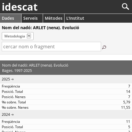
idescat
Dades
Serveis
Mètodes
L'Institut
Nom del nadó: ARLET (nena). Evolució
Metodologia
Nom del nadó: ARLET (nena). Evolució
Bages. 1997-2025
2025
7
14
7
5,79
11,55
2024
11
5