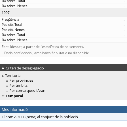
..
..
1997
..
..
..
..
..
Font: Idescat, a partir de l'estadística de naixements.
.. Dada confidencial, amb baixa fiabilitat o no disponible
Criteri de desagregació
Territorial
Per províncies
Per àmbits
Per comarques i Aran
Temporal
Més informació
El nom ARLET (nena) al conjunt de la població