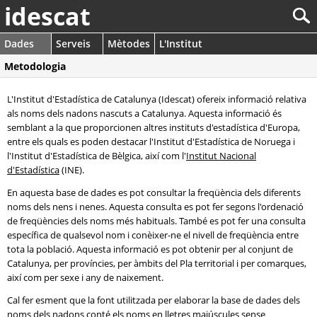
idescat
Dades
Serveis
Mètodes
L'Institut
Metodologia
L'Institut d'Estadística de Catalunya (Idescat) ofereix informació relativa
als noms dels nadons nascuts a Catalunya. Aquesta informació és
semblant a la que proporcionen altres instituts d'estadística d'Europa,
entre els quals es poden destacar l'Institut d'Estadística de Noruega i
l'Institut d'Estadística de Bèlgica, així com l'
Institut Nacional
d'Estadística
(INE).
En aquesta base de dades es pot consultar la freqüència dels diferents
noms dels nens i nenes. Aquesta consulta es pot fer segons l'ordenació
de freqüències dels noms més habituals. També es pot fer una consulta
específica de qualsevol nom i conèixer-ne el nivell de freqüència entre
tota la població. Aquesta informació es pot obtenir per al conjunt de
Catalunya, per províncies, per àmbits del Pla territorial i per comarques,
així com per sexe i any de naixement.
Cal fer esment que la font utilitzada per elaborar la base de dades dels
noms dels nadons conté els noms en lletres majúscules sense