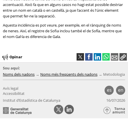
accentuació. Això fa que en alguns casos no hagi estat possible destriar
entre un nom en català o en castellà, ja que l'accent és l'únic element
que permet fer-ne la separació.
Aquesta incidència es pot veure, per exemple, en el rànquing de noms
de nenes. Així, el registre de Sofia inclou també el de Sofía, mentre que
el nom Gal·la es diferencia de Gala.
Opinar
Sou aquí:
Noms dels nadons
Noms més freqüents dels nadons
Metodologia
Avís legal
es
en
Accessibilitat
Institut d’Estadística de Catalunya
16/07/2026
Torna
amunt