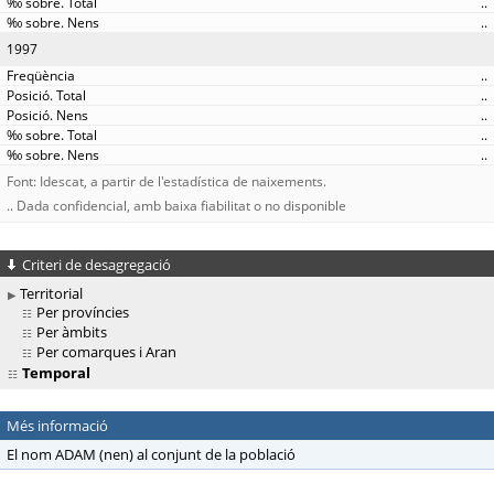
..
..
1997
..
..
..
..
..
Font: Idescat, a partir de l'estadística de naixements.
.. Dada confidencial, amb baixa fiabilitat o no disponible
Criteri de desagregació
Territorial
Per províncies
Per àmbits
Per comarques i Aran
Temporal
Més informació
El nom ADAM (nen) al conjunt de la població