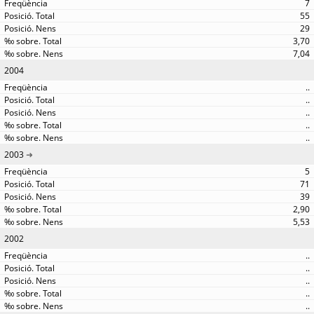
7
55
29
3,70
7,04
2004
..
..
..
..
..
2003
5
71
39
2,90
5,53
2002
..
..
..
..
..