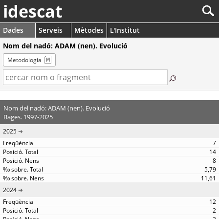
idescat
Dades
Serveis
Mètodes
L'Institut
Nom del nadó: ADAM (nen). Evolució
Metodologia
Nom del nadó: ADAM (nen). Evolució
Bages. 1997-2025
2025
7
14
8
5,79
11,61
2024
12
2