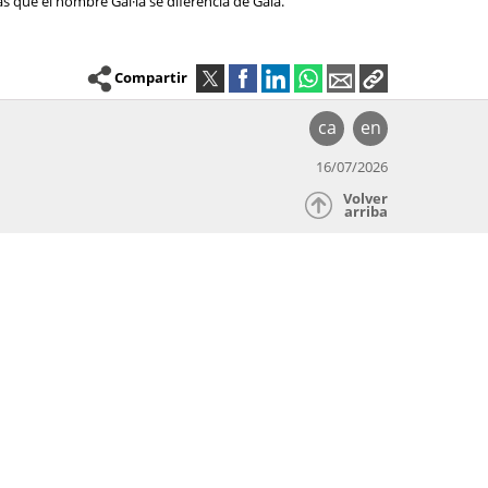
as que el nombre Gal·la se diferencia de Gala.
Compartir
ca
en
16/07/2026
Volver
arriba