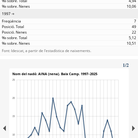
4,94
10,06
1997
7
49
22
5,12
10,51
Font: Idescat, a partir de l'estadística de naixements.