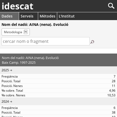
idescat
Dades
Serveis
Mètodes
L'Institut
Nom del nadó: AINA (nena). Evolució
Metodologia
Nom del nadó: AINA (nena). Evolució
Baix Camp. 1997-2025
2025
7
28
11
4,96
10,53
2024
6
38