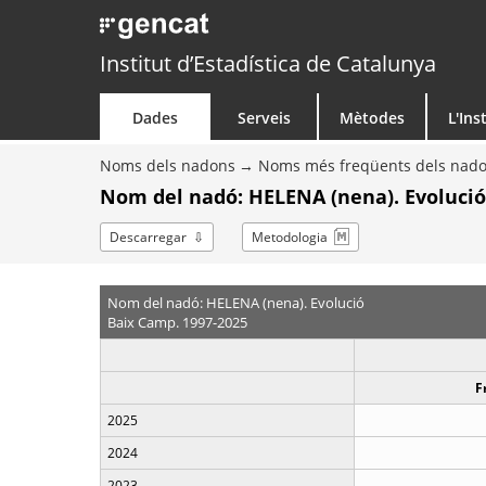
Institut d’Estadística de Catalunya
Dades
Serveis
Mètodes
L'Ins
Noms dels nadons
Noms més freqüents dels nad
Nom del nadó: HELENA (nena). Evolució
Descarregar
Metodologia
Nom del nadó: HELENA (nena). Evolució
Baix Camp. 1997-2025
F
2025
2024
2023