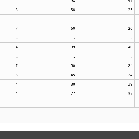
5
98
47
8
58
25
..
..
..
7
60
26
..
..
..
4
89
40
..
..
..
7
50
24
8
45
24
4
80
39
4
77
37
..
..
..