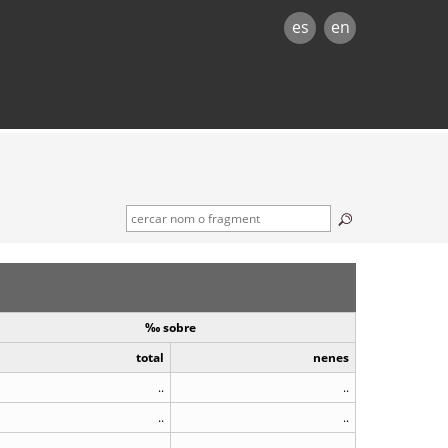
es
en
‰ sobre
total
nenes
..
..
..
..
..
..