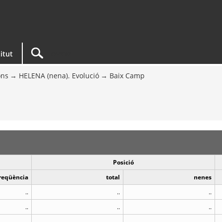
titut
ons
HELENA (nena). Evolució
Baix Camp
Posició
reqüència
total
nenes
..
..
..
..
..
..
..
..
..