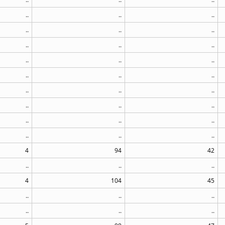
..
..
..
..
..
..
..
..
..
..
..
..
..
..
..
..
..
..
..
..
..
..
..
..
..
..
..
4
94
42
..
..
..
4
104
45
..
..
..
..
..
..