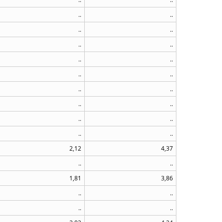
..
..
..
..
..
..
..
..
..
..
..
..
..
..
..
..
..
..
2,12
4,37
..
..
1,81
3,86
..
..
..
..