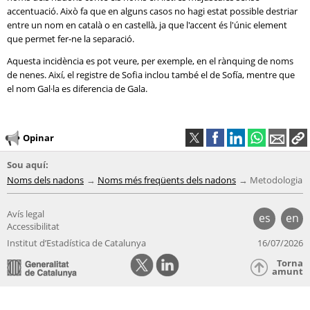
accentuació. Això fa que en alguns casos no hagi estat possible destriar
entre un nom en català o en castellà, ja que l'accent és l'únic element
que permet fer-ne la separació.
Aquesta incidència es pot veure, per exemple, en el rànquing de noms
de nenes. Així, el registre de Sofia inclou també el de Sofía, mentre que
el nom Gal·la es diferencia de Gala.
Opinar
Sou aquí:
Noms dels nadons
Noms més freqüents dels nadons
Metodologia
Avís legal
es
en
Accessibilitat
Institut d’Estadística de Catalunya
16/07/2026
Torna
amunt