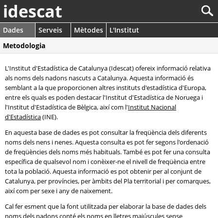
idescat
Dades
Serveis
Mètodes
L'Institut
Metodologia
L'Institut d'Estadística de Catalunya (Idescat) ofereix informació relativa
als noms dels nadons nascuts a Catalunya. Aquesta informació és
semblant a la que proporcionen altres instituts d'estadística d'Europa,
entre els quals es poden destacar l'Institut d'Estadística de Noruega i
l'Institut d'Estadística de Bèlgica, així com l'
Institut Nacional
d'Estadística
(INE).
En aquesta base de dades es pot consultar la freqüència dels diferents
noms dels nens i nenes. Aquesta consulta es pot fer segons l'ordenació
de freqüències dels noms més habituals. També es pot fer una consulta
específica de qualsevol nom i conèixer-ne el nivell de freqüència entre
tota la població. Aquesta informació es pot obtenir per al conjunt de
Catalunya, per províncies, per àmbits del Pla territorial i per comarques,
així com per sexe i any de naixement.
Cal fer esment que la font utilitzada per elaborar la base de dades dels
noms dels nadons conté els noms en lletres majúscules sense