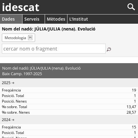
idescat
Dades
Serveis
Mètodes
L'Institut
Nom del nadó: JÚLIA/JULIA (nena). Evolució
Metodologia
Nom del nadó: JÚLIA/JULIA (nena). Evolució
Baix Camp. 1997-2025
2025
19
1
1
13,47
28,57
2024
15
1