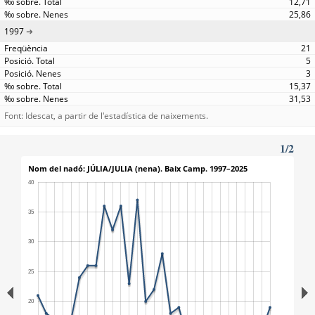
12,71
25,86
1997
21
5
3
15,37
31,53
Font: Idescat, a partir de l'estadística de naixements.