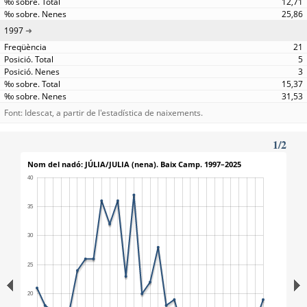
12,71
25,86
1997
21
5
3
15,37
31,53
Font: Idescat, a partir de l'estadística de naixements.