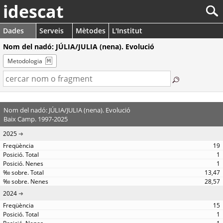
idescat
Dades
Serveis
Mètodes
L'Institut
Nom del nadó: JÚLIA/JULIA (nena). Evolució
Metodologia
Nom del nadó: JÚLIA/JULIA (nena). Evolució
Baix Camp. 1997-2025
2025
19
1
1
13,47
28,57
2024
15
1