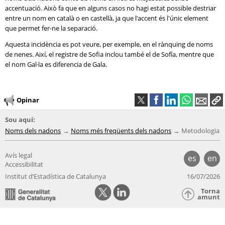
accentuació. Això fa que en alguns casos no hagi estat possible destriar
entre un nom en català o en castellà, ja que l'accent és l'únic element
que permet fer-ne la separació.
Aquesta incidència es pot veure, per exemple, en el rànquing de noms
de nenes. Així, el registre de Sofia inclou també el de Sofía, mentre que
el nom Gal·la es diferencia de Gala.
Opinar
Sou aquí:
Noms dels nadons
Noms més freqüents dels nadons
Metodologia
Avís legal
es
en
Accessibilitat
Institut d’Estadística de Catalunya
16/07/2026
Torna
amunt