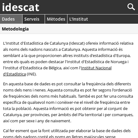
idescat
Dades
Serveis
Mètodes
L'Institut
Metodologia
L'Institut d'Estadística de Catalunya (Idescat) ofereix informació relativa
als noms dels nadons nascuts a Catalunya. Aquesta informació és
semblant a la que proporcionen altres instituts d'estadística d'Europa,
entre els quals es poden destacar l'Institut d'Estadística de Noruega i
l'Institut d'Estadística de Bèlgica, així com l'
Institut Nacional
d'Estadística
(INE).
En aquesta base de dades es pot consultar la freqüència dels diferents
noms dels nens i nenes. Aquesta consulta es pot fer segons l'ordenació
de freqüències dels noms més habituals. També es pot fer una consulta
específica de qualsevol nom i conèixer-ne el nivell de freqüència entre
tota la població. Aquesta informació es pot obtenir per al conjunt de
Catalunya, per províncies, per àmbits del Pla territorial i per comarques,
així com per sexe i any de naixement.
Cal fer esment que la font utilitzada per elaborar la base de dades dels
noms dels nadons conté els noms en lletres majúscules sense