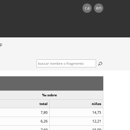
ca
en
mp
‰ sobre
total
niños
7,80
14,75
6,26
12,21
7,69
15,09