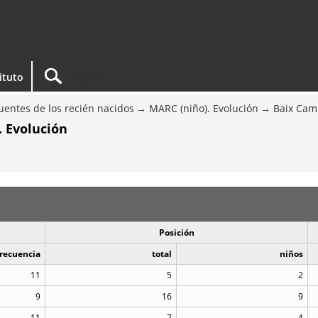
tituto
entes de los recién nacidos
MARC (niño). Evolución
Baix Ca
. Evolución
Posición
recuencia
total
niños
11
5
2
9
16
9
11
7
4