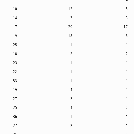
10
12
5
14
3
3
7
29
17
9
18
8
25
1
1
18
2
2
23
1
1
22
1
1
33
1
1
19
4
1
27
2
1
25
4
2
36
1
1
27
2
1