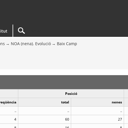
titut
ons
NOA (nena). Evolució
Baix Camp
Posició
reqüència
total
nenes
..
..
..
4
60
27
8
16
8