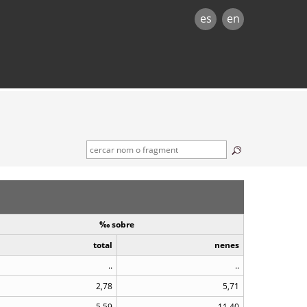
es
en
‰ sobre
total
nenes
..
..
2,78
5,71
5,59
11,40