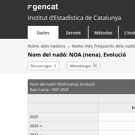
Institut d’Estadística de Catalunya
Dades
Serveis
Mètodes
L'Ins
Noms dels nadons
Noms més freqüents dels nad
Nom del nadó: NOA (nena). Evolució
Descarregar
Metodologia
Nom del nadó: NOA (nena). Evolució
Baix Camp. 1997-2025
F
2025
2024
2023