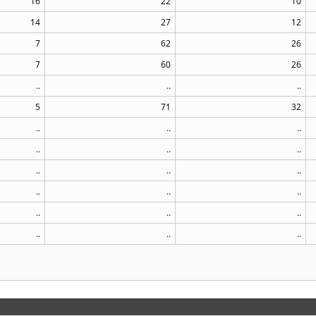
16
22
10
14
27
12
7
62
26
7
60
26
..
..
..
5
71
32
..
..
..
..
..
..
..
..
..
..
..
..
..
..
..
..
..
..