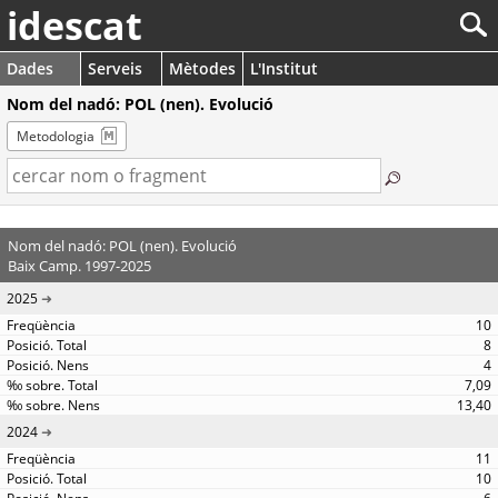
idescat
Dades
Serveis
Mètodes
L'Institut
Nom del nadó: POL (nen). Evolució
Metodologia
Nom del nadó: POL (nen). Evolució
Baix Camp. 1997-2025
2025
10
8
4
7,09
13,40
2024
11
10