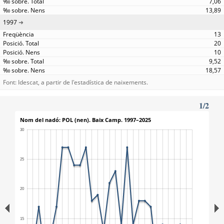
7,06
13,89
1997
13
20
10
9,52
18,57
Font: Idescat, a partir de l'estadística de naixements.