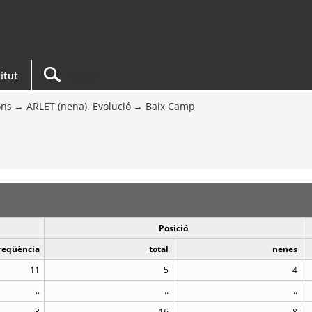
titut
ons
ARLET (nena). Evolució
Baix Camp
Posició
reqüència
total
nenes
11
5
4
..
..
..
8
16
8