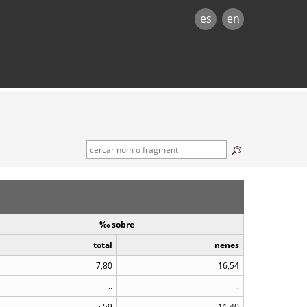
es
en
‰ sobre
total
nenes
7,80
16,54
..
..
5,59
11,40