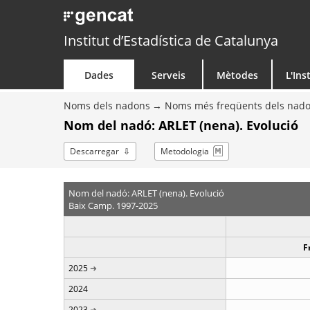
Institut d’Estadística de Catalunya
Dades
Serveis
Mètodes
L'Ins
Noms dels nadons
Noms més freqüents dels nad
Nom del nadó: ARLET (nena). Evolució
Descarregar
Metodologia
Nom del nadó: ARLET (nena). Evolució
Baix Camp. 1997-2025
F
2025
2024
2023