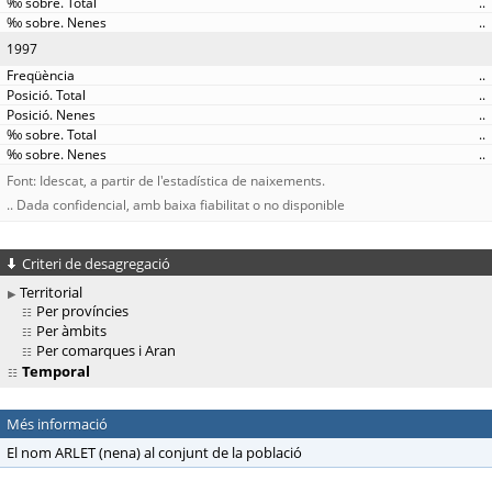
..
..
1997
..
..
..
..
..
Font: Idescat, a partir de l'estadística de naixements.
.. Dada confidencial, amb baixa fiabilitat o no disponible
Criteri de desagregació
Territorial
Per províncies
Per àmbits
Per comarques i Aran
Temporal
Més informació
El nom ARLET (nena) al conjunt de la població