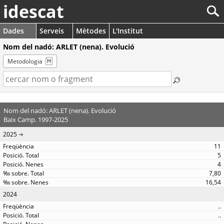
idescat
Dades
Serveis
Mètodes
L'Institut
Nom del nadó: ARLET (nena). Evolució
Metodologia
Nom del nadó: ARLET (nena). Evolució
Baix Camp. 1997-2025
2025
11
5
4
7,80
16,54
2024
..
..