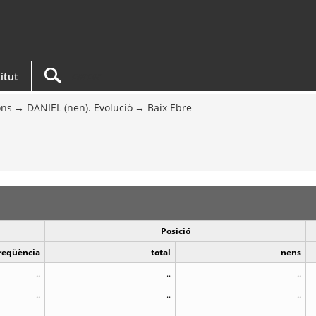
titut
ons
DANIEL (nen). Evolució
Baix Ebre
Posició
reqüència
total
nens
..
..
..
..
..
..
..
..
..