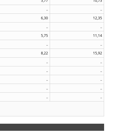
5,77
10,73
..
..
6,30
12,35
..
..
5,75
11,14
..
..
8,22
15,92
..
..
..
..
..
..
..
..
..
..