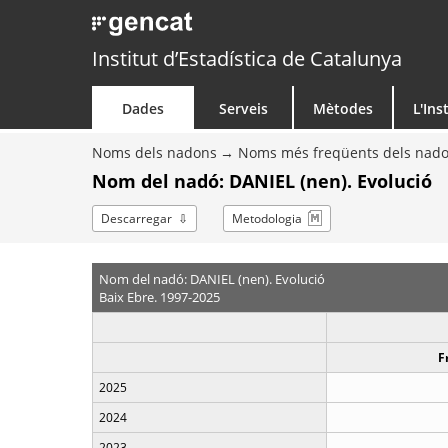
Institut d’Estadística de Catalunya
Dades
Serveis
Mètodes
L'Ins
Noms dels nadons
Noms més freqüents dels nad
Nom del nadó: DANIEL (nen). Evolució
Descarregar
Metodologia
Nom del nadó: DANIEL (nen). Evolució
Baix Ebre. 1997-2025
F
2025
2024
2023