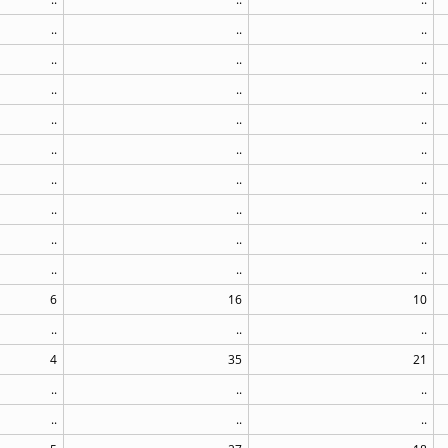
..
..
..
..
..
..
..
..
..
..
..
..
..
..
..
..
..
..
..
..
..
..
..
..
..
..
..
6
16
10
..
..
..
4
35
21
..
..
..
..
..
..