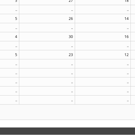
5
27
18
..
..
..
5
26
14
..
..
..
4
30
16
..
..
..
5
23
12
..
..
..
..
..
..
..
..
..
..
..
..
..
..
..