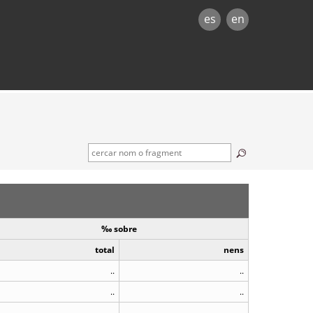
es
en
‰ sobre
total
nens
..
..
..
..
..
..