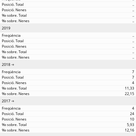
..
..
..
..
2019
..
..
..
..
..
2018
7
7
4
11,33
22,15
2017
4
24
10
5,93
12,16