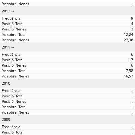
..
2012
9
4
3
12,24
27,36
2011
6
17
6
7,58
16,57
2010
..
..
..
..
..
2009
..
..