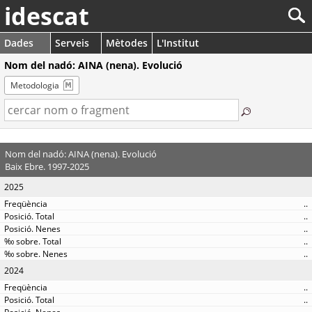
idescat
Dades
Serveis
Mètodes
L'Institut
Nom del nadó: AINA (nena). Evolució
Metodologia
Nom del nadó: AINA (nena). Evolució
Baix Ebre. 1997-2025
2025
..
..
..
..
..
2024
..
..