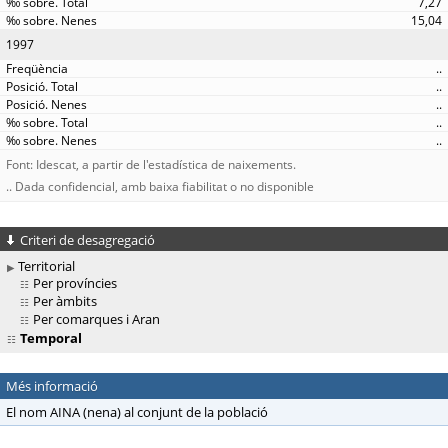
7,27
15,04
1997
..
..
..
..
..
Font: Idescat, a partir de l'estadística de naixements.
.. Dada confidencial, amb baixa fiabilitat o no disponible
Criteri de desagregació
Territorial
Per províncies
Per àmbits
Per comarques i Aran
Temporal
Més informació
El nom AINA (nena) al conjunt de la població