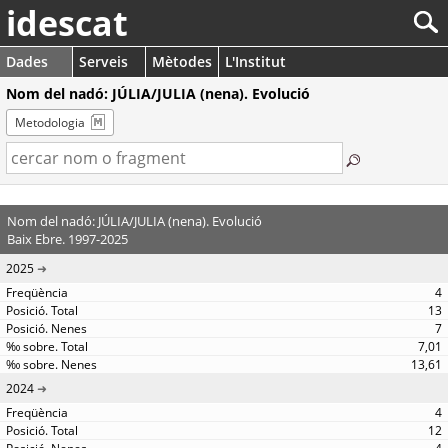
idescat
Dades
Serveis
Mètodes
L'Institut
Nom del nadó: JÚLIA/JULIA (nena). Evolució
Metodologia
Nom del nadó: JÚLIA/JULIA (nena). Evolució
Baix Ebre. 1997-2025
2025
4
13
7
7,01
13,61
2024
4
12