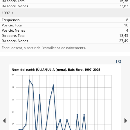
16,36
33,83
1997
8
10
4
13,45
27,49
Font: Idescat, a partir de l'estadística de naixements.