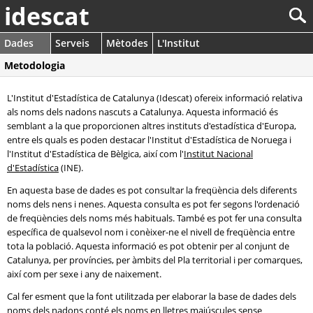
idescat
Dades
Serveis
Mètodes
L'Institut
Metodologia
L'Institut d'Estadística de Catalunya (Idescat) ofereix informació relativa
als noms dels nadons nascuts a Catalunya. Aquesta informació és
semblant a la que proporcionen altres instituts d'estadística d'Europa,
entre els quals es poden destacar l'Institut d'Estadística de Noruega i
l'Institut d'Estadística de Bèlgica, així com l'
Institut Nacional
d'Estadística
(INE).
En aquesta base de dades es pot consultar la freqüència dels diferents
noms dels nens i nenes. Aquesta consulta es pot fer segons l'ordenació
de freqüències dels noms més habituals. També es pot fer una consulta
específica de qualsevol nom i conèixer-ne el nivell de freqüència entre
tota la població. Aquesta informació es pot obtenir per al conjunt de
Catalunya, per províncies, per àmbits del Pla territorial i per comarques,
així com per sexe i any de naixement.
Cal fer esment que la font utilitzada per elaborar la base de dades dels
noms dels nadons conté els noms en lletres majúscules sense