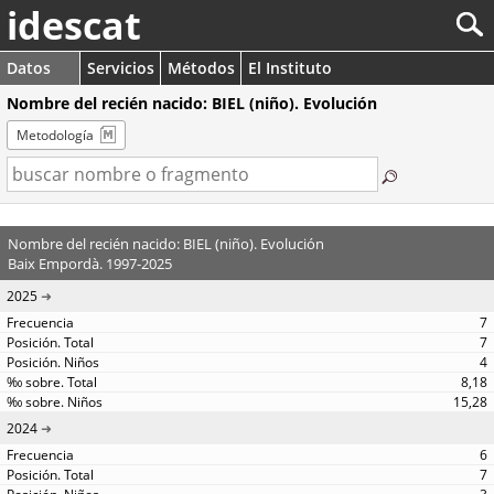
idescat
Datos
Servicios
Métodos
El Instituto
Nombre del recién nacido: BIEL (niño). Evolución
Metodología
Nombre del recién nacido: BIEL (niño). Evolución
Baix Empordà. 1997-2025
2025
7
7
4
8,18
15,28
2024
6
7