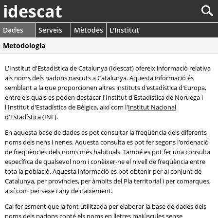
idescat
Dades
Serveis
Mètodes
L'Institut
Metodologia
L'Institut d'Estadística de Catalunya (Idescat) ofereix informació relativa
als noms dels nadons nascuts a Catalunya. Aquesta informació és
semblant a la que proporcionen altres instituts d'estadística d'Europa,
entre els quals es poden destacar l'Institut d'Estadística de Noruega i
l'Institut d'Estadística de Bèlgica, així com l'
Institut Nacional
d'Estadística
(INE).
En aquesta base de dades es pot consultar la freqüència dels diferents
noms dels nens i nenes. Aquesta consulta es pot fer segons l'ordenació
de freqüències dels noms més habituals. També es pot fer una consulta
específica de qualsevol nom i conèixer-ne el nivell de freqüència entre
tota la població. Aquesta informació es pot obtenir per al conjunt de
Catalunya, per províncies, per àmbits del Pla territorial i per comarques,
així com per sexe i any de naixement.
Cal fer esment que la font utilitzada per elaborar la base de dades dels
noms dels nadons conté els noms en lletres majúscules sense