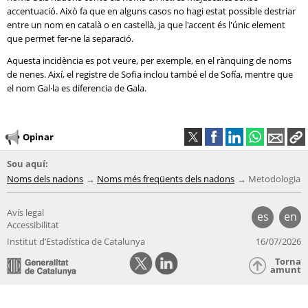
accentuació. Això fa que en alguns casos no hagi estat possible destriar
entre un nom en català o en castellà, ja que l'accent és l'únic element
que permet fer-ne la separació.
Aquesta incidència es pot veure, per exemple, en el rànquing de noms
de nenes. Així, el registre de Sofia inclou també el de Sofía, mentre que
el nom Gal·la es diferencia de Gala.
Opinar
Sou aquí:
Noms dels nadons
Noms més freqüents dels nadons
Metodologia
Avís legal
es
en
Accessibilitat
Institut d’Estadística de Catalunya
16/07/2026
Torna
amunt