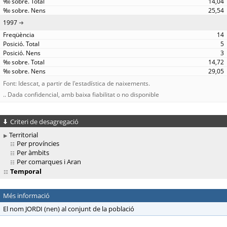
14,04
25,54
1997
14
5
3
14,72
29,05
Font: Idescat, a partir de l'estadística de naixements.
.. Dada confidencial, amb baixa fiabilitat o no disponible
Criteri de desagregació
Territorial
Per províncies
Per àmbits
Per comarques i Aran
Temporal
Més informació
El nom JORDI (nen) al conjunt de la població