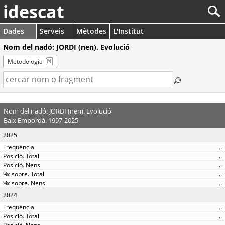
idescat
Dades
Serveis
Mètodes
L'Institut
Nom del nadó: JORDI (nen). Evolució
Metodologia
Nom del nadó: JORDI (nen). Evolució
Baix Empordà. 1997-2025
2025
..
..
..
..
..
2024
..
..