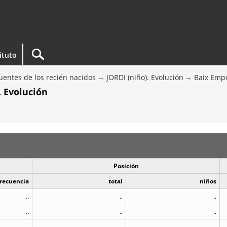
tituto
entes de los recién nacidos
JORDI (niño). Evolución
Baix Emp
. Evolución
Posición
recuencia
total
niños
..
..
..
..
..
..
..
..
..