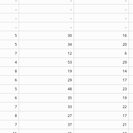
..
..
..
..
..
..
..
..
..
5
30
16
5
34
20
7
12
6
4
53
29
8
19
14
6
29
17
5
48
23
6
35
19
7
33
22
8
27
17
7
37
21